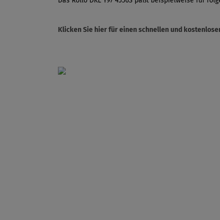
Das Rollo DKL Y97 4556S paßt beispielweise für folg
Klicken Sie hier für einen schnellen und kostenlo