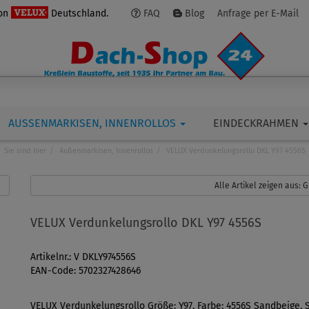
von
Deutschland.
FAQ
Blog
Anfrage per E-Mail
AUSSENMARKISEN, INNENROLLOS
EINDECKRAHMEN
Sie sind hier
Außenmarkisen, Innenrollos
VELUX Verdunkelungsrollo DKL Y97 4556S
Alle Artikel zeigen aus:
VELUX Verdunkelungsrollo DKL Y97 4556S
Artikelnr.: V DKLY974556S
EAN-Code: 5702327428646
VELUX Verdunkelungsrollo Größe: Y97, Farbe: 4556S Sandbeige, S