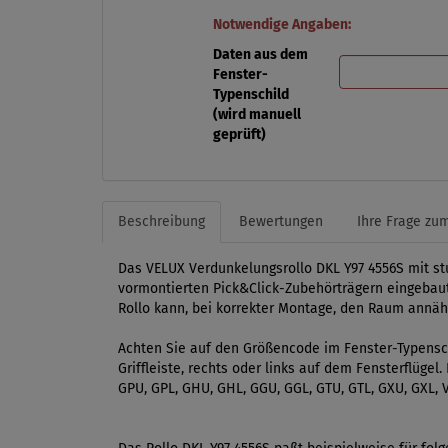
Notwendige Angaben:
Daten aus dem
Fenster-
Typenschild
(wird manuell
geprüft)
Beschreibung
Bewertungen
Ihre Frage zum
Das VELUX Verdunkelungsrollo DKL Y97 4556S mit stu
vormontierten Pick&Click-Zubehörträgern eingebaut.
Rollo kann, bei korrekter Montage, den Raum annäher
Achten Sie auf den Größencode im Fenster-Typensch
Griffleiste, rechts oder links auf dem Fensterflüge
GPU, GPL, GHU, GHL, GGU, GGL, GTU, GTL, GXU, GXL, V