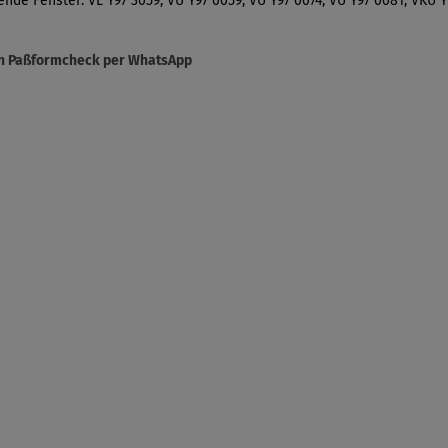
ende Fenster: VL Y97 3059, VU Y97 0059, VU Y97 0074, VU Y97 0081, VKU 
sen Paßformcheck per WhatsApp