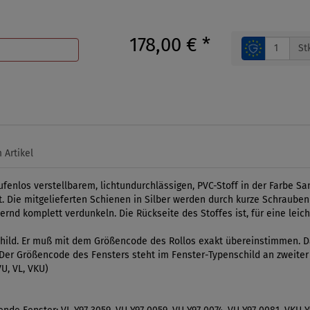
178,00 €
*
St
 Artikel
fenlos verstellbarem, lichtundurchlässigen, PVC-Stoff in der Farbe Sa
 Die mitgelieferten Schienen in Silber werden durch kurze Schrauben be
nd komplett verdunkeln. Die Rückseite des Stoffes ist, für eine leicht
ild. Er muß mit dem Größencode des Rollos exakt übereinstimmen. Da
l. Der Größencode des Fensters steht im Fenster-Typenschild an zweiter
U, VL, VKU)