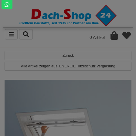
0 Artikel
Zurück
Alle Artikel zeigen aus: ENERGIE Hitzeschutz Verglasung