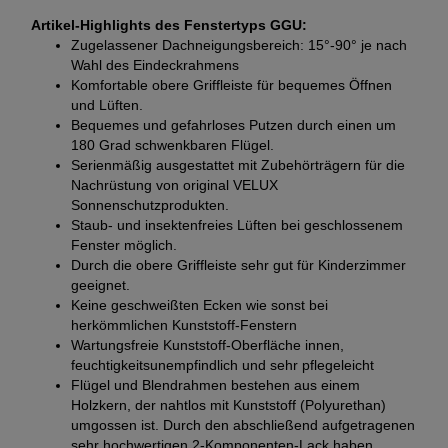
Artikel-Highlights des Fenstertyps GGU:
Zugelassener Dachneigungsbereich: 15°-90° je nach
Wahl des Eindeckrahmens
Komfortable obere Griffleiste für bequemes Öffnen
und Lüften.
Bequemes und gefahrloses Putzen durch einen um
180 Grad schwenkbaren Flügel.
Serienmäßig ausgestattet mit Zubehörträgern für die
Nachrüstung von original VELUX
Sonnenschutzprodukten.
Staub- und insektenfreies Lüften bei geschlossenem
Fenster möglich.
Durch die obere Griffleiste sehr gut für Kinderzimmer
geeignet.
Keine geschweißten Ecken wie sonst bei
herkömmlichen Kunststoff-Fenstern
Wartungsfreie Kunststoff-Oberfläche innen,
feuchtigkeitsunempfindlich und sehr pflegeleicht
Flügel und Blendrahmen bestehen aus einem
Holzkern, der nahtlos mit Kunststoff (Polyurethan)
umgossen ist. Durch den abschließend aufgetragenen
sehr hochwertigen 2-Komponenten-Lack haben