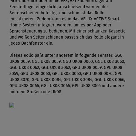
Pick-und-Click oder in die VES/V21 Zubehörträger am
Fensterflügel eingeklickt, anschließend werden die
Seitenschienen befestigt und schon ist das Rollo
einsatzbereit. Zudem kann es in das VELUX ACTIVE Smart-
Home-System integriert werden, um es per App oder
Sprachsteuerung zu bedienen. Mit einer schlanken Kassette
und weißen Seitenschienen passt sich das Rollo elegant in
jedes Dachfenster ein.
Dieses Rollo paßt unter anderem in folgende Fenster: GGU
UK08 0059, GGL UK08 3059, GGU UK08 0060, GGL UK08 3060,
GGU UK08 0062, GGL UK08 3062, GPU UK08 0059, GPL UK08
3059, GPU UK08 0060, GPL UK08 3060, GPU UK08 0070, GPL
UK08 3070, GPU UK08 0084, GPL UK08 3084, GGU UK08 0066,
GPU UK08 0066, GGL UK08 3066, GPL UK08 3066 und andere
mit dem Größencode UK08