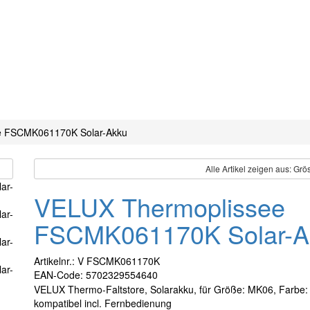
e FSCMK061170K Solar-Akku
Alle Artikel zeigen aus: G
VELUX Thermoplissee
FSCMK061170K Solar-A
Artikelnr.: V FSCMK061170K
EAN-Code: 5702329554640
VELUX Thermo-Faltstore, Solarakku, für Größe: MK06, Farbe: 
kompatibel incl. Fernbedienung