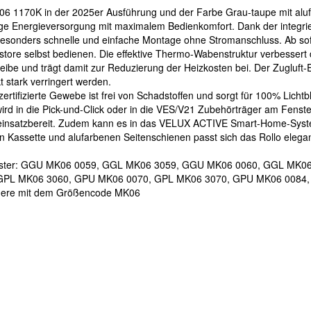
 1170K in der 2025er Ausführung und der Farbe Grau-taupe mit alufa
e Energieversorgung mit maximalem Bedienkomfort. Dank der integrier
ine besonders schnelle und einfache Montage ohne Stromanschluss. Ab sof
tstore selbst bedienen. Die effektive Thermo-Wabenstruktur verbesse
eibe und trägt damit zur Reduzierung der Heizkosten bei. Der Zugluft-E
 stark verringert werden.
ifizierte Gewebe ist frei von Schadstoffen und sorgt für 100% Lichtb
d in die Pick-und-Click oder in die VES/V21 Zubehörträger am Fenster
o einsatzbereit. Zudem kann es in das VELUX ACTIVE Smart-Home-Syst
 Kassette und alufarbenen Seitenschienen passt sich das Rollo elegant
e Fenster: GGU MK06 0059, GGL MK06 3059, GGU MK06 0060, GGL MK
GPL MK06 3060, GPU MK06 0070, GPL MK06 3070, GPU MK06 0084
ere mit dem Größencode MK06