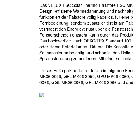
Das VELUX FSC Solar-Thermo-Faltstore FSC MK06
Design, effiziente Wärmedämmung und nachhaltig
funktioniert der Faltstore völlig kabellos, für e
Fernbedienung, sondern zusätzlich direkt am Fal
verringert den Energieverlust über die Fenstersch
Fensterscheiben entsteht, kann durch das Produkt
Das hochwertige, nach OEKO-TEX Standard 100 zert
oder Home-Entertainment-Räume. Die Kassette wir
Seitenschienen befestigt und schon ist das Roll
Sprachsteuerung zu bedienen. Mit einer schlanken
Dieses Rollo paßt unter anderem in folgend
MK06 0059, GPL MK06 3059, GPU MK06 0060, 
0066, GGL MK06 3066, GPL MK06 3066 und and