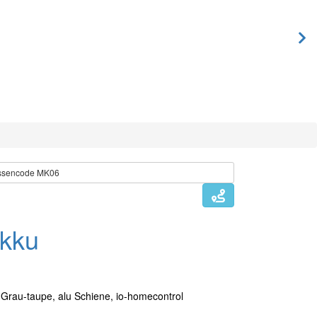
rössencode MK06
kku
Grau-taupe, alu Schiene, io-homecontrol