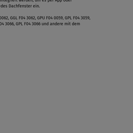
integriert werden, um es per App oder
edes Dachfenster ein.
0062, GGL F04 3062, GPU F04 0059, GPL F04 3059,
F04 3066, GPL F04 3066 und andere mit dem