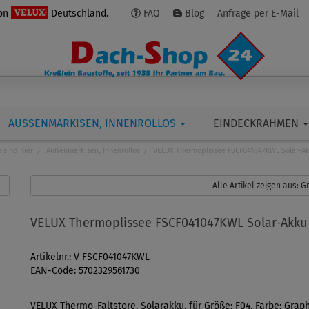
von
Deutschland.
FAQ
Blog
Anfrage per E-Mail
AUSSENMARKISEN, INNENROLLOS
EINDECKRAHMEN
e sind hier
Außenmarkisen, Innenrollos
VELUX Thermoplissee FSCF041047KWL Solar-A
Alle Artikel zeigen aus: 
VELUX Thermoplissee FSCF041047KWL Solar-Akku
Artikelnr.: V FSCF041047KWL
EAN-Code: 5702329561730
VELUX Thermo-Faltstore, Solarakku, für Größe: F04, Farbe: Grap