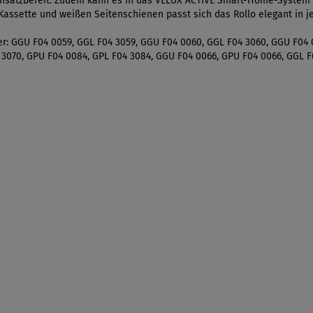
einsatzbereit. Zudem kann es in das VELUX ACTIVE Smart-Home-System 
Kassette und weißen Seitenschienen passt sich das Rollo elegant in j
r: GGU F04 0059, GGL F04 3059, GGU F04 0060, GGL F04 3060, GGU F04 
 3070, GPU F04 0084, GPL F04 3084, GGU F04 0066, GPU F04 0066, GGL 