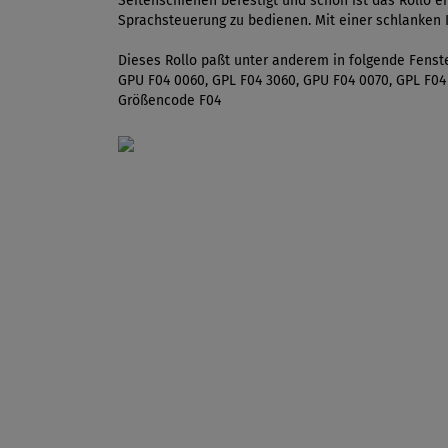
Seitenschienen befestigt und schon ist das Rollo 
Sprachsteuerung zu bedienen. Mit einer schlanken 
Dieses Rollo paßt unter anderem in folgende Fenste
GPU F04 0060, GPL F04 3060, GPU F04 0070, GPL F04
Größencode F04