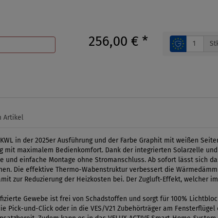
256,00 €
*
St
 Artikel
KWL in der 2025er Ausführung und der Farbe Graphit mit weißen Seiten
it maximalem Bedienkomfort. Dank der integrierten Solarzelle und d
elle und einfache Montage ohne Stromanschluss. Ab sofort lässt sich d
ienen. Die effektive Thermo-Wabenstruktur verbessert die Wärmedämmu
mit zur Reduzierung der Heizkosten bei. Der Zugluft-Effekt, welcher i
izierte Gewebe ist frei von Schadstoffen und sorgt für 100% Lichtblo
e Pick-und-Click oder in die VES/V21 Zubehörträger am Fensterflügel 