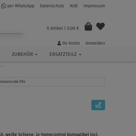
per WhatsApp
Datenschutz
AGB
Impressum
0 Artikel
| 0,00 €
Ihr Konto
Anmelden
ZUBEHÖR
ERSATZTEILE
kku
Grössencode F04
hit, weiße Schiene, io-homecontrol kompatibel incl.