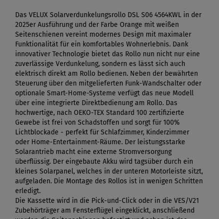
Das VELUX Solarverdunkelungsrollo DSL S06 4564KWL in der
2025er Ausführung und der Farbe Orange mit weißen
Seitenschienen vereint modernes Design mit maximaler
Funktionalität für ein komfortables Wohnerlebnis. Dank
innovativer Technologie bietet das Rollo nun nicht nur eine
zuverlässige Verdunkelung, sondern es lässt sich auch
elektrisch direkt am Rollo bedienen. Neben der bewährten
Steuerung über den mitgelieferten Funk-Wandschalter oder
optionale Smart-Home-Systeme verfügt das neue Modell
über eine integrierte Direktbedienung am Rollo. Das
hochwertige, nach OEKO-TEX Standard 100 zertifizierte
Gewebe ist frei von Schadstoffen und sorgt für 100%
Lichtblockade - perfekt für Schlafzimmer, Kinderzimmer
oder Home-Entertainment-Räume. Der leistungsstarke
Solarantrieb macht eine externe Stromversorgung
überflüssig. Der eingebaute Akku wird tagsüber durch ein
kleines Solarpanel, welches in der unteren Motorleiste sitzt,
aufgeladen. Die Montage des Rollos ist in wenigen Schritten
erledigt.
Die Kassette wird in die Pick-und-Click oder in die VES/V21
Zubehörträger am Fensterflügel eingeklickt, anschließend