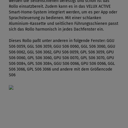
werden die Seitenschienen befestigt und schon ist das
Rollo einsatzbereit. Zudem kann es in das VELUX ACTIVE
Smart-Home-System integriert werden, um es per App oder
Sprachsteuerung zu bedienen. Mit einer schlanken
Aluminium-Kassette und seitlichen Führungsschienen passt
sich das Rollo harmonisch in jedes Dachfenster ein.
Dieses Rollo paßt unter anderen in folgende Fenster: GGU
S06 0059, GGL S06 3059, GGU S06 0060, GGL S06 3060, GGU
S06 0062, GGL S06 3062, GPU S06 0059, GPL S06 3059, GPU
S06 0060, GPL S06 3060, GPU S06 0070, GPL S06 3070, GPU
S06 0084, GPL S06 3084, GGU S06 0066, GPU S06 0066, GGL
S06 3066, GPL S06 3066 und andere mit dem Größencode
S06