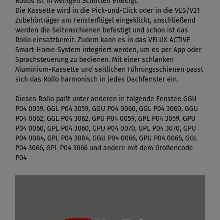
Rollos ist in wenigen Schritten erledigt.
Die Kassette wird in die Pick-und-Click oder in die VES/V21
Zubehörträger am Fensterflügel eingeklickt, anschließend
werden die Seitenschienen befestigt und schon ist das
Rollo einsatzbereit. Zudem kann es in das VELUX ACTIVE
Smart-Home-System integriert werden, um es per App oder
Sprachsteuerung zu bedienen. Mit einer schlanken
Aluminium-Kassette und seitlichen Führungsschienen passt
sich das Rollo harmonisch in jedes Dachfenster ein.
Dieses Rollo paßt unter anderen in folgende Fenster: GGU
P04 0059, GGL P04 3059, GGU P04 0060, GGL P04 3060, GGU
P04 0062, GGL P04 3062, GPU P04 0059, GPL P04 3059, GPU
P04 0060, GPL P04 3060, GPU P04 0070, GPL P04 3070, GPU
P04 0084, GPL P04 3084, GGU P04 0066, GPU P04 0066, GGL
P04 3066, GPL P04 3066 und andere mit dem Größencode
P04