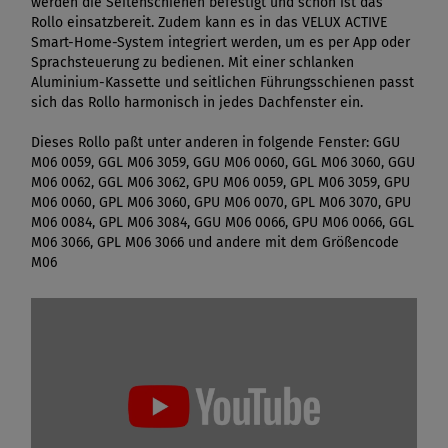
werden die Seitenschienen befestigt und schon ist das
Rollo einsatzbereit. Zudem kann es in das VELUX ACTIVE
Smart-Home-System integriert werden, um es per App oder
Sprachsteuerung zu bedienen. Mit einer schlanken
Aluminium-Kassette und seitlichen Führungsschienen passt
sich das Rollo harmonisch in jedes Dachfenster ein.
Dieses Rollo paßt unter anderen in folgende Fenster: GGU
M06 0059, GGL M06 3059, GGU M06 0060, GGL M06 3060, GGU
M06 0062, GGL M06 3062, GPU M06 0059, GPL M06 3059, GPU
M06 0060, GPL M06 3060, GPU M06 0070, GPL M06 3070, GPU
M06 0084, GPL M06 3084, GGU M06 0066, GPU M06 0066, GGL
M06 3066, GPL M06 3066 und andere mit dem Größencode
M06