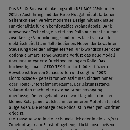
Das VELUX Solarverdunkelungsrollo DSL M06 4574K in der
2025er Ausführung und der Farbe Nougat mit alufarbenen
Seitenschienen vereint modernes Design mit maximaler
Funktionalität für ein komfortables Wohnerlebnis. Dank
innovativer Technologie bietet das Rollo nun nicht nur eine
zuverlässige Verdunkelung, sondern es lässt sich auch
elektrisch direkt am Rollo bedienen. Neben der bewährten
Steuerung über den mitgelieferten Funk-Wandschalter oder
optionale Smart-Home-Systeme verfügt das neue Modell
über eine integrierte Direktbedienung am Rollo. Das
hochwertige, nach OEKO-TEX Standard 100 zertifizierte
Gewebe ist frei von Schadstoffen und sorgt für 100%
Lichtblockade - perfekt für Schlafzimmer, Kinderzimmer
oder Home-Entertainment-Räume. Der leistungsstarke
Solarantrieb macht eine externe Stromversorgung
überflüssig. Der eingebaute Akku wird tagsüber durch ein
kleines Solarpanel, welches in der unteren Motorleiste sitzt,
aufgeladen. Die Montage des Rollos ist in wenigen Schritten
erledigt.
Die Kassette wird in die Pick-und-Click oder in die VES/V21
Zubehörträger am Fensterflügel eingeklickt, anschließend