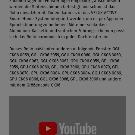
Zubehörträger am Fensterflügel eingeklickt, anschließend
werden die Seitenschienen befestigt und schon ist das
Rollo einsatzbereit. Zudem kann es in das VELUX ACTIVE
Smart-Home-System integriert werden, um es per App oder
Sprachsteuerung zu bedienen. Mit einer schlanken
Aluminium-Kassette und seitlichen Führungsschienen passt
sich das Rollo harmonisch in jedes Dachfenster ein.
Dieses Rollo paßt unter anderen in folgende Fenster: GGU
CK06 0059, GGL CK06 3059, GGU CK06 0060, GGL CK06 3060,
GGU CK06 0062, GGL CK06 3062, GPU CK06 0059, GPL CK06
3059, GPU CK06 0060, GPL CK06 3060, GPU CK06 0070, GPL
CK06 3070, GPU CK06 0084, GPL CK06 3084, GGU CK06 0066,
GPU CK06 0066, GGL CK06 3066, GPL CK06 3066 und andere
mit dem Größencode CK06