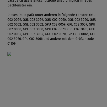
passt sich das Blendschutzrollo unaufdringlich in jedes
Dachfenster ein.
Dieses Rollo paßt unter anderen in folgende Fenster: GGU
C02 0059, GGL C02 3059, GGU C02 0060, GGL C02 3060, GGU
C02 0062, GGL C02 3062, GPU C02 0059, GPL C02 3059, GPU
C02 0060, GPL C02 3060, GPU C02 0070, GPL C02 3070, GPU
C02 0084, GPL C02 3084, GGU C02 0066, GPU C02 0066, GGL
C02 3066, GPL C02 3066 und andere mit dem Größencode
C1109