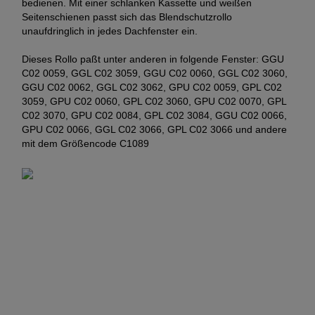
bedienen. Mit einer schlanken Kassette und weißen
Seitenschienen passt sich das Blendschutzrollo
unaufdringlich in jedes Dachfenster ein.
Dieses Rollo paßt unter anderen in folgende Fenster: GGU
C02 0059, GGL C02 3059, GGU C02 0060, GGL C02 3060,
GGU C02 0062, GGL C02 3062, GPU C02 0059, GPL C02
3059, GPU C02 0060, GPL C02 3060, GPU C02 0070, GPL
C02 3070, GPU C02 0084, GPL C02 3084, GGU C02 0066,
GPU C02 0066, GGL C02 3066, GPL C02 3066 und andere
mit dem Größencode C1089