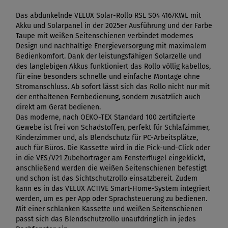
Das abdunkelnde VELUX Solar-Rollo RSL S04 4167KWL mit
Akku und Solarpanel in der 2025er Ausführung und der Farbe
Taupe mit weißen Seitenschienen verbindet modernes
Design und nachhaltige Energieversorgung mit maximalem
Bedienkomfort. Dank der leistungsfähigen Solarzelle und
des langlebigen Akkus funktioniert das Rollo völlig kabellos,
für eine besonders schnelle und einfache Montage ohne
Stromanschluss. Ab sofort lässt sich das Rollo nicht nur mit
der enthaltenen Fernbedienung, sondern zusätzlich auch
direkt am Gerät bedienen.
Das moderne, nach OEKO-TEX Standard 100 zertifizierte
Gewebe ist frei von Schadstoffen, perfekt für Schlafzimmer,
Kinderzimmer und, als Blendschutz für PC-Arbeitsplätze,
auch für Büros. Die Kassette wird in die Pick-und-Click oder
in die VES/V21 Zubehörträger am Fensterflügel eingeklickt,
anschließend werden die weißen Seitenschienen befestigt
und schon ist das Sichtschutzrollo einsatzbereit. Zudem
kann es in das VELUX ACTIVE Smart-Home-System integriert
werden, um es per App oder Sprachsteuerung zu bedienen.
Mit einer schlanken Kassette und weißen Seitenschienen
passt sich das Blendschutzrollo unaufdringlich in jedes