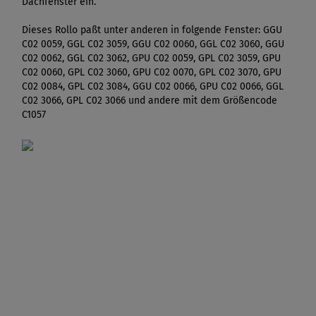
Dachfenster ein.
Dieses Rollo paßt unter anderen in folgende Fenster: GGU
C02 0059, GGL C02 3059, GGU C02 0060, GGL C02 3060, GGU
C02 0062, GGL C02 3062, GPU C02 0059, GPL C02 3059, GPU
C02 0060, GPL C02 3060, GPU C02 0070, GPL C02 3070, GPU
C02 0084, GPL C02 3084, GGU C02 0066, GPU C02 0066, GGL
C02 3066, GPL C02 3066 und andere mit dem Größencode
C1057