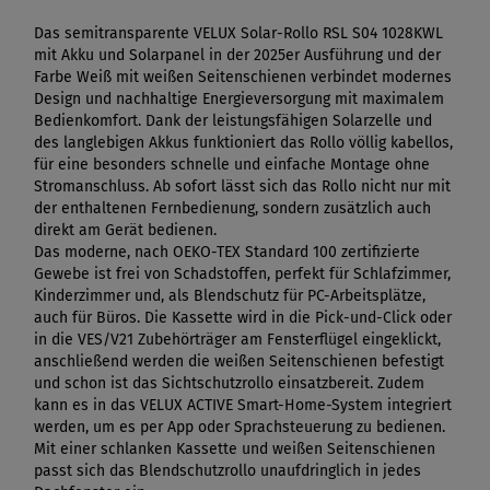
Das semitransparente VELUX Solar-Rollo RSL S04 1028KWL
mit Akku und Solarpanel in der 2025er Ausführung und der
Farbe Weiß mit weißen Seitenschienen verbindet modernes
Design und nachhaltige Energieversorgung mit maximalem
Bedienkomfort. Dank der leistungsfähigen Solarzelle und
des langlebigen Akkus funktioniert das Rollo völlig kabellos,
für eine besonders schnelle und einfache Montage ohne
Stromanschluss. Ab sofort lässt sich das Rollo nicht nur mit
der enthaltenen Fernbedienung, sondern zusätzlich auch
direkt am Gerät bedienen.
Das moderne, nach OEKO-TEX Standard 100 zertifizierte
Gewebe ist frei von Schadstoffen, perfekt für Schlafzimmer,
Kinderzimmer und, als Blendschutz für PC-Arbeitsplätze,
auch für Büros. Die Kassette wird in die Pick-und-Click oder
in die VES/V21 Zubehörträger am Fensterflügel eingeklickt,
anschließend werden die weißen Seitenschienen befestigt
und schon ist das Sichtschutzrollo einsatzbereit. Zudem
kann es in das VELUX ACTIVE Smart-Home-System integriert
werden, um es per App oder Sprachsteuerung zu bedienen.
Mit einer schlanken Kassette und weißen Seitenschienen
passt sich das Blendschutzrollo unaufdringlich in jedes