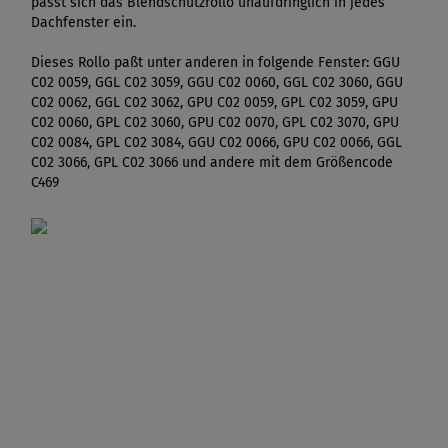
passt sich das Blendschutzrollo unaufdringlich in jedes
Dachfenster ein.
Dieses Rollo paßt unter anderen in folgende Fenster: GGU
C02 0059, GGL C02 3059, GGU C02 0060, GGL C02 3060, GGU
C02 0062, GGL C02 3062, GPU C02 0059, GPL C02 3059, GPU
C02 0060, GPL C02 3060, GPU C02 0070, GPL C02 3070, GPU
C02 0084, GPL C02 3084, GGU C02 0066, GPU C02 0066, GGL
C02 3066, GPL C02 3066 und andere mit dem Größencode
C469