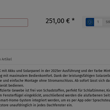
251,00 €
*
St
 Artikel
K mit Akku und Solarpanel in der 2025er Ausführung und der Farbe Mi
 mit maximalem Bedienkomfort. Dank der leistungsfähigen Solarzelle
lle und einfache Montage ohne Stromanschluss. Ab sofort lässt sich da
Gerät bedienen.
izierte Gewebe ist frei von Schadstoffen, perfekt für Schlafzimmer, K
m Fensterflügel eingeklickt, anschließend werden die alufarbenen Sei
Smart-Home-System integriert werden, um es per App oder Sprachsteu
store unaufdringlich in jedes Dachfenster ein.