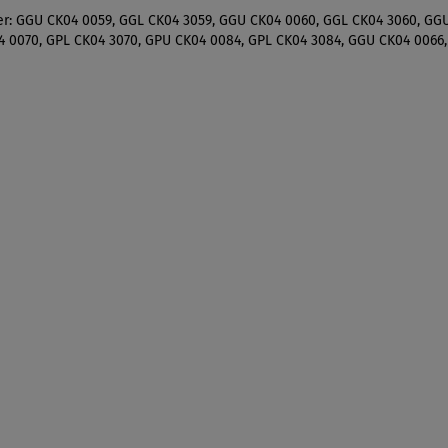
er: GGU CK04 0059, GGL CK04 3059, GGU CK04 0060, GGL CK04 3060, GG
4 0070, GPL CK04 3070, GPU CK04 0084, GPL CK04 3084, GGU CK04 0066