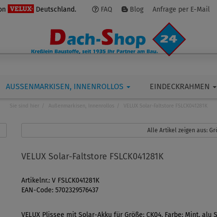
von
Deutschland.
FAQ
Blog
Anfrage per E-Mail
AUSSENMARKISEN, INNENROLLOS
EINDECKRAHMEN
Sie sind hier
Außenmarkisen, Innenrollos
VELUX Solar-Faltstore FSLCK041281K
Alle Artikel zeigen aus: 
VELUX Solar-Faltstore FSLCK041281K
Artikelnr.: V FSLCK041281K
EAN-Code: 5702329576437
VELUX Plissee mit Solar-Akku für Größe: CK04, Farbe: Mint, alu 