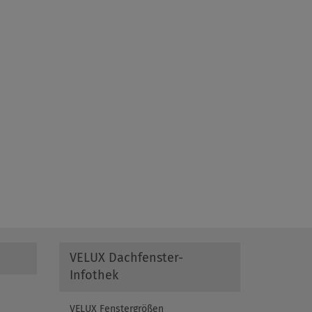
VELUX Dachfenster-
Infothek
VELUX Fenstergrößen