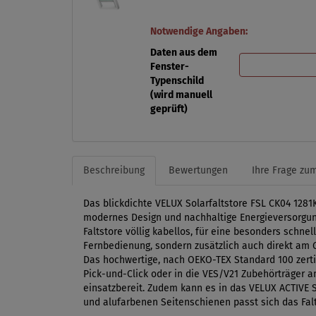
Notwendige Angaben:
Daten aus dem
Fenster-
Typenschild
(wird manuell
geprüft)
Beschreibung
Bewertungen
Ihre Frage zum
Das blickdichte VELUX Solarfaltstore FSL CK04 1281
modernes Design und nachhaltige Energieversorgung
Faltstore völlig kabellos, für eine besonders schne
Fernbedienung, sondern zusätzlich auch direkt am 
Das hochwertige, nach OEKO-TEX Standard 100 zertif
Pick-und-Click oder in die VES/V21 Zubehörträger a
einsatzbereit. Zudem kann es in das VELUX ACTIVE 
und alufarbenen Seitenschienen passt sich das Falt