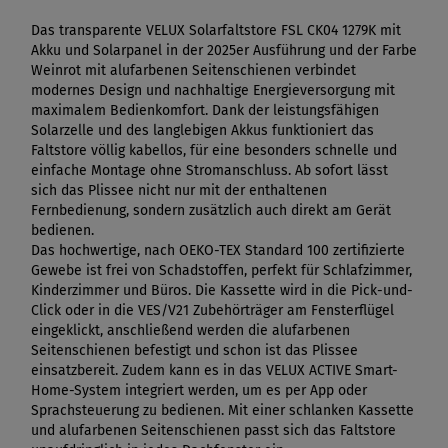
Das transparente VELUX Solarfaltstore FSL CK04 1279K mit
Akku und Solarpanel in der 2025er Ausführung und der Farbe
Weinrot mit alufarbenen Seitenschienen verbindet
modernes Design und nachhaltige Energieversorgung mit
maximalem Bedienkomfort. Dank der leistungsfähigen
Solarzelle und des langlebigen Akkus funktioniert das
Faltstore völlig kabellos, für eine besonders schnelle und
einfache Montage ohne Stromanschluss. Ab sofort lässt
sich das Plissee nicht nur mit der enthaltenen
Fernbedienung, sondern zusätzlich auch direkt am Gerät
bedienen.
Das hochwertige, nach OEKO-TEX Standard 100 zertifizierte
Gewebe ist frei von Schadstoffen, perfekt für Schlafzimmer,
Kinderzimmer und Büros. Die Kassette wird in die Pick-und-
Click oder in die VES/V21 Zubehörträger am Fensterflügel
eingeklickt, anschließend werden die alufarbenen
Seitenschienen befestigt und schon ist das Plissee
einsatzbereit. Zudem kann es in das VELUX ACTIVE Smart-
Home-System integriert werden, um es per App oder
Sprachsteuerung zu bedienen. Mit einer schlanken Kassette
und alufarbenen Seitenschienen passt sich das Faltstore