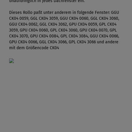
unaufdringlich in jedes Dachfenster ein.
Dieses Rollo paßt unter anderem in folgende Fenster: GGU
CK04 0059, GGL CK04 3059, GGU CK04 0060, GGL CK04 3060,
GGU CK04 0062, GGL CK04 3062, GPU CK04 0059, GPL CK04
3059, GPU CK04 0060, GPL CK04 3060, GPU CK04 0070, GPL
CK04 3070, GPU CK04 0084, GPL CK04 3084, GGU CK04 0066,
GPU CK04 0066, GGL CK04 3066, GPL CK04 3066 und andere
mit dem Größencode CK04