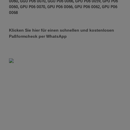
0060, GGU P06 0070, GGU P06 0066, GPU P06 0059, GPU P06
0060, GPU P06 0070, GPU P06 0066, GPU P06 0062, GPU P06
0068
Klicken Sie hier für einen schnellen und kostenlosen
Paßformcheck per WhatsApp