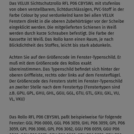
Das VELUX Sichtschutzrollo RFL P06 CBYSWL mit stufenlos
von oben verstellbarem, lichtdurchlässigen, PVC-Stoff in der
Farbe Colour by you! verdunkelnd kann bei allen VELUX
Fenstern direkt in die oberen Zubehörträger vor der Scheibe
eingeklickt werden. Die mitgelieferten Schienen in Weiß
werden durch kurze Schrauben befestigt. Die Farbe der
Kassette ist Weiß. Das Rollo kann einen Raum, je nach
Blickdichtheit des Stoffes, leicht bis stark abdunkeln.
Achten Sie auf den Größencode im Fenster-Typenschild. Er
muß mit dem Größencode des Rollos exakt
übereinstimmen. Das Typenschild befindet sich hinter der
oberen Griffleiste, rechts oder links auf dem Fensterflügel.
Der Größencode des Fensters steht im Fenster-Typenschild
an zweiter Stelle nach dem Fenstertyp (Fenstertypen sind
z.B. GPU, GPL, GHU, GHL, GGU, GGL, GTU, GTL, GXU, GXL, VU,
VL, VKU)
Das Rollo RFL P06 CBYSWL paßt beispielweise für folgende
Fenster: GGL P06 0000, GGL P06 3059, GHL P06 3059, GPL P06
3059, GPL P06 3060, GPL P06 3062, GGU P06 0059, GGU P06