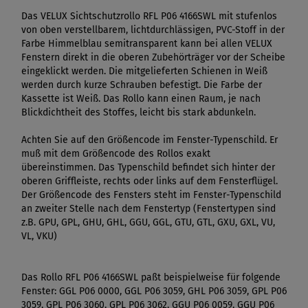
Das VELUX Sichtschutzrollo RFL P06 4166SWL mit stufenlos
von oben verstellbarem, lichtdurchlässigen, PVC-Stoff in der
Farbe Himmelblau semitransparent kann bei allen VELUX
Fenstern direkt in die oberen Zubehörträger vor der Scheibe
eingeklickt werden. Die mitgelieferten Schienen in Weiß
werden durch kurze Schrauben befestigt. Die Farbe der
Kassette ist Weiß. Das Rollo kann einen Raum, je nach
Blickdichtheit des Stoffes, leicht bis stark abdunkeln.
Achten Sie auf den Größencode im Fenster-Typenschild. Er
muß mit dem Größencode des Rollos exakt
übereinstimmen. Das Typenschild befindet sich hinter der
oberen Griffleiste, rechts oder links auf dem Fensterflügel.
Der Größencode des Fensters steht im Fenster-Typenschild
an zweiter Stelle nach dem Fenstertyp (Fenstertypen sind
z.B. GPU, GPL, GHU, GHL, GGU, GGL, GTU, GTL, GXU, GXL, VU,
VL, VKU)
Das Rollo RFL P06 4166SWL paßt beispielweise für folgende
Fenster: GGL P06 0000, GGL P06 3059, GHL P06 3059, GPL P06
3059, GPL P06 3060, GPL P06 3062, GGU P06 0059, GGU P06