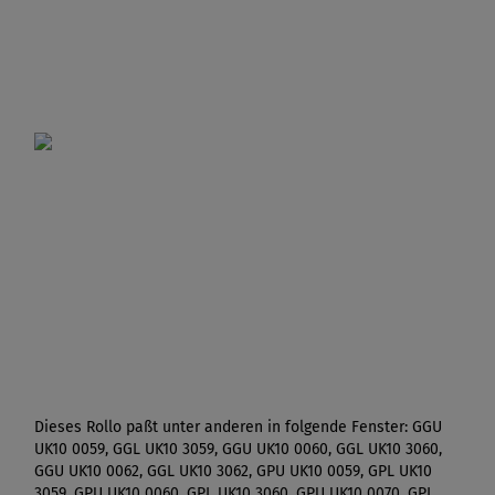
Dieses Rollo paßt unter anderen in folgende Fenster: GGU
UK10 0059, GGL UK10 3059, GGU UK10 0060, GGL UK10 3060,
GGU UK10 0062, GGL UK10 3062, GPU UK10 0059, GPL UK10
3059, GPU UK10 0060, GPL UK10 3060, GPU UK10 0070, GPL