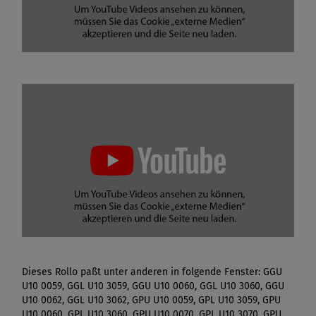
Dieses Rollo paßt unter anderen in folgende Fenster: GGU
U10 0059, GGL U10 3059, GGU U10 0060, GGL U10 3060, GGU
U10 0062, GGL U10 3062, GPU U10 0059, GPL U10 3059, GPU
U10 0060, GPL U10 3060, GPU U10 0070, GPL U10 3070, GPU