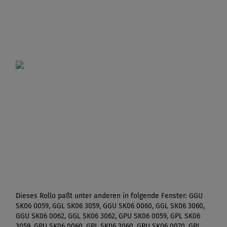
Dieses Rollo paßt unter anderen in folgende Fenster: GGU
SK06 0059, GGL SK06 3059, GGU SK06 0060, GGL SK06 3060,
GGU SK06 0062, GGL SK06 3062, GPU SK06 0059, GPL SK06
3059, GPU SK06 0060, GPL SK06 3060, GPU SK06 0070, GPL