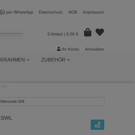
per WhatsApp
Datenschutz
AGB
Impressum
0 Artikel
| 0,00 €
Ihr Konto
Anmelden
CKRAHMEN
ZUBEHÖR
61SWL
 Größencode S08
61SWL