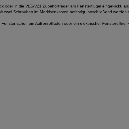
lick oder in die VES/V21 Zubehörträger am Fensterflügel eingeklickt, a
d mit zwei Schrauben im Markisenkasten befestigt, anschließend werde
enster schon ein Außenrollladen oder ein elektrischer Fensteröffner 