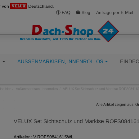
r von
Deutschland.
FAQ
Blog
Anfrage per E-Mail
N
AUSSENMARKISEN, INNENROLLOS
EINDE
ind hier
Außenmarkisen, Innenrollos
VELUX Set Sichtschutz und Markise ROFS0841
Alle Artikel zeigen aus:
VELUX Set Sichtschutz und Markise ROFS0841
Artikelnr.: V ROFS084161SWL