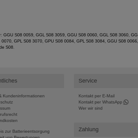
nster: GGU S08 0059, GGL S08 3059, GGU S08 0060, GGL S08 3060, 
 0070, GPL S08 3070, GPU S08 0084, GPL S08 3084, GGU S08 0066
de S08.
tliches
Service
 Kundeninformationen
Kontakt per E-Mail
schutz
Kontakt per WhatsApp
essum
Wer wir sind
rufsrecht
ndkosten
Zahlung
is zur Batterieentsorgung
eit von Bewertungen