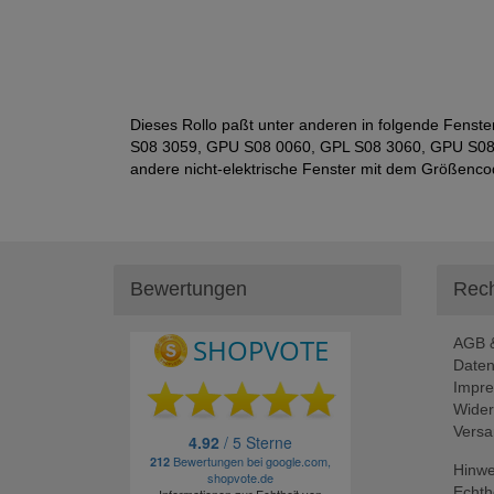
Dieses Rollo paßt unter anderen in folgende Fe
S08 3059, GPU S08 0060, GPL S08 3060, GPU S08
andere nicht-elektrische Fenster mit dem Größenco
Bewertungen
Rech
AGB &
Daten
Impr
Wider
Versa
Hinwe
Echth