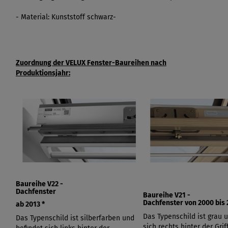
- Material: Kunststoff schwarz-
Zuordnung der VELUX Fenster-Baureihen nach
Produktionsjahr:
Baureihe V22 -
Dachfenster
Baureihe V21 -
Dachfenster von
2000 bis 
ab 2013
*
Das Typenschild ist grau 
Das Typenschild ist silberfarben und
sich rechts hinter der Griff