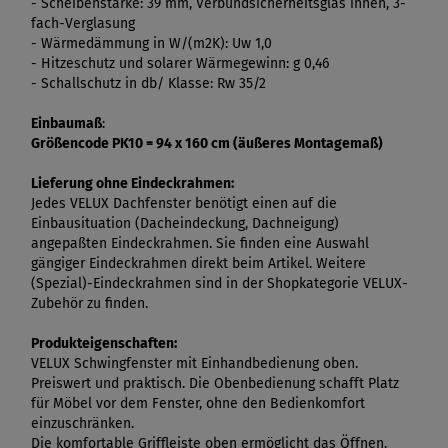
- Scheibenstärke: 39 mm, Verbundsicherheitsglas innen, 3-
fach-Verglasung
- Wärmedämmung in W/(m2K): Uw 1,0
- Hitzeschutz und solarer Wärmegewinn: g 0,46
- Schallschutz in db/ Klasse: Rw 35/2
Einbaumaß
:
Größencode PK10 = 94 x 160 cm (äußeres Montagemaß)
Lieferung ohne Eindeckrahmen:
Jedes VELUX Dachfenster benötigt einen auf die
Einbausituation (Dacheindeckung, Dachneigung)
angepaßten Eindeckrahmen. Sie finden eine Auswahl
gängiger Eindeckrahmen direkt beim Artikel. Weitere
(Spezial)-Eindeckrahmen sind in der Shopkategorie VELUX-
Zubehör zu finden.
Produkteigenschaften:
VELUX Schwingfenster mit Einhandbedienung oben.
Preiswert und praktisch. Die Obenbedienung schafft Platz
für Möbel vor dem Fenster, ohne den Bedienkomfort
einzuschränken.
Die komfortable Griffleiste oben ermöglicht das Öffnen,