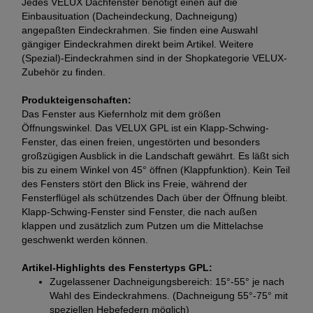
Jedes VELUX Dachfenster benötigt einen auf die
Einbausituation (Dacheindeckung, Dachneigung)
angepaßten Eindeckrahmen. Sie finden eine Auswahl
gängiger Eindeckrahmen direkt beim Artikel. Weitere
(Spezial)-Eindeckrahmen sind in der Shopkategorie VELUX-
Zubehör zu finden.
Produkteigenschaften:
Das Fenster aus Kiefernholz mit dem größen
Öffnungswinkel. Das VELUX GPL ist ein Klapp-Schwing-
Fenster, das einen freien, ungestörten und besonders
großzügigen Ausblick in die Landschaft gewährt. Es läßt sich
bis zu einem Winkel von 45° öffnen (Klappfunktion). Kein Teil
des Fensters stört den Blick ins Freie, während der
Fensterflügel als schützendes Dach über der Öffnung bleibt.
Klapp-Schwing-Fenster sind Fenster, die nach außen
klappen und zusätzlich zum Putzen um die Mittelachse
geschwenkt werden können.
Artikel-Highlights des Fenstertyps GPL:
Zugelassener Dachneigungsbereich: 15°-55° je nach
Wahl des Eindeckrahmens. (Dachneigung 55°-75° mit
speziellen Hebefedern möglich)