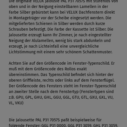
Die originale VELUX Jalousie PAL P31 7057S mit stufenlos von
oben und in der Neigung einstellbaren Lamellen in der
Farbe Silber gebürstet kann bei VELUX Dachfenstern direkt
in Montageträger vor der Scheibe eingesetzt werden. Die
mitgelieferten Schienen in Silber werden durch kurze
Schrauben befestigt. Die Farbe der Kassette ist Silber. Die
Jalousette erzeugt kann Ihr Zimmer, je nach eingestellter
Neigung der Alulamellen, wenig bis stark abdunkeln und
erzeugt, je nach Lichteinfall eine unvergleichliche
Lichtstimmung mit einem sehr schönem Schattenmuster.
Achten Sie auf den Größencode im Fenster-Typenschild. Er
muß mit dem Größencode des Rollos exakt
übereinstimmen. Das Typenschild befindet sich hinter der
oberen Griffleiste, rechts oder links auf dem Fensterflügel.
Der Größencode des Fensters steht im Fenster-Typenschild
an zweiter Stelle nach dem Fenstertyp (Fenstertypen sind
z.B. GPU, GPL, GHU, GHL, GGU, GGL, GTU, GTL, GXU, GXL, VU,
VL, VKU)
Die Jalousette PAL P31 7057S paßt beispielweise für
folgende Fenster: GGL P31 0000, GGL P31 3059, GHL P31 3059,