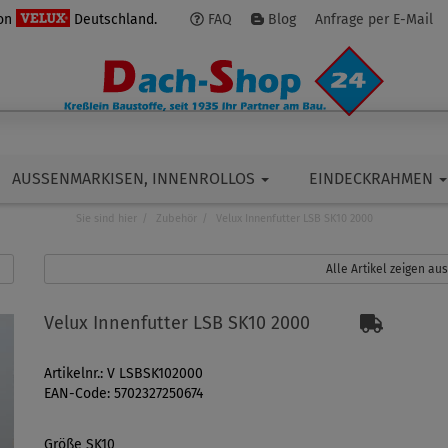
von
Deutschland.
FAQ
Blog
Anfrage per E-Mail
AUSSENMARKISEN, INNENROLLOS
EINDECKRAHMEN
Sie sind hier
Zubehör
Velux Innenfutter LSB SK10 2000
Alle Artikel zeigen au
Velux Innenfutter LSB SK10 2000
Artikelnr.: V LSBSK102000
EAN-Code: 5702327250674
Größe SK10