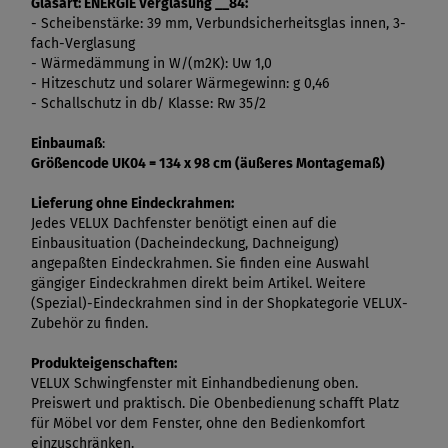
Glasart: ENERGIE Verglasung __84:
- Scheibenstärke: 39 mm, Verbundsicherheitsglas innen, 3-
fach-Verglasung
- Wärmedämmung in W/(m2K): Uw 1,0
- Hitzeschutz und solarer Wärmegewinn: g 0,46
- Schallschutz in db/ Klasse: Rw 35/2
Einbaumaß
:
Größencode UK04 = 134 x 98 cm (äußeres Montagemaß)
Lieferung ohne Eindeckrahmen:
Jedes VELUX Dachfenster benötigt einen auf die
Einbausituation (Dacheindeckung, Dachneigung)
angepaßten Eindeckrahmen. Sie finden eine Auswahl
gängiger Eindeckrahmen direkt beim Artikel. Weitere
(Spezial)-Eindeckrahmen sind in der Shopkategorie VELUX-
Zubehör zu finden.
Produkteigenschaften:
VELUX Schwingfenster mit Einhandbedienung oben.
Preiswert und praktisch. Die Obenbedienung schafft Platz
für Möbel vor dem Fenster, ohne den Bedienkomfort
einzuschränken.