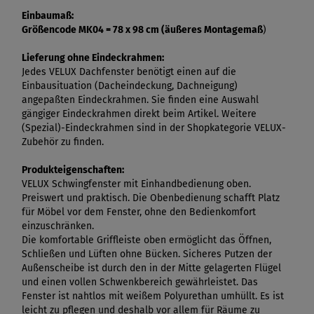
Einbaumaß:
Größencode MK04 = 78 x 98 cm (äußeres Montagemaß
)
Lieferung ohne Eindeckrahmen:
Jedes VELUX Dachfenster benötigt einen auf die
Einbausituation (Dacheindeckung, Dachneigung)
angepaßten Eindeckrahmen. Sie finden eine Auswahl
gängiger Eindeckrahmen direkt beim Artikel. Weitere
(Spezial)-Eindeckrahmen sind in der Shopkategorie VELUX-
Zubehör zu finden.
Produkteigenschaften:
VELUX Schwingfenster mit Einhandbedienung oben.
Preiswert und praktisch. Die Obenbedienung schafft Platz
für Möbel vor dem Fenster, ohne den Bedienkomfort
einzuschränken.
Die komfortable Griffleiste oben ermöglicht das Öffnen,
Schließen und Lüften ohne Bücken. Sicheres Putzen der
Außenscheibe ist durch den in der Mitte gelagerten Flügel
und einen vollen Schwenkbereich gewährleistet. Das
Fenster ist nahtlos mit weißem Polyurethan umhüllt. Es ist
leicht zu pflegen und deshalb vor allem für Räume zu