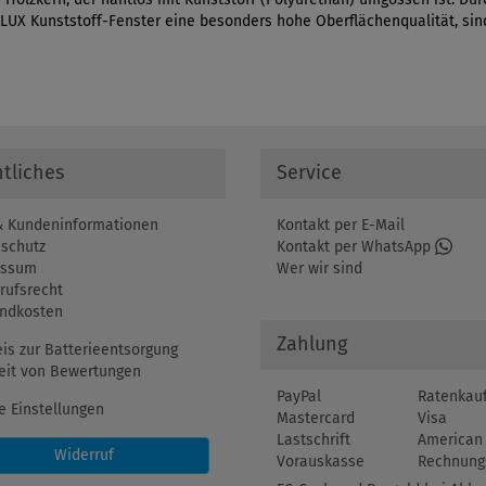
X Kunststoff-Fenster eine besonders hohe Oberflächenqualität, sind
tliches
Service
 Kundeninformationen
Kontakt per E-Mail
schutz
Kontakt per WhatsApp
essum
Wer wir sind
rufsrecht
ndkosten
Zahlung
is zur Batterieentsorgung
eit von Bewertungen
PayPal
Ratenkau
e Einstellungen
Mastercard
Visa
Lastschrift
American 
Widerruf
Vorauskasse
Rechnung