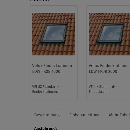
Velux Eindeckrahmen
Velux Eindeckrahmen
EDW FK08 1000
EDW FK08 2000
VELUX Standard-
VELUX Standard-
Eindeckrahmen,
Eindeckrahmen,
Größencode FK08, ohne
Größencode FK08, mit
BDX. Für flache und
BDX. Für flache und
profilierte Eindeckmateri
profilierte Eindeckmateri
...
...
Beschreibung
Einbauanleitung
Mehr Zube
Ausführung: