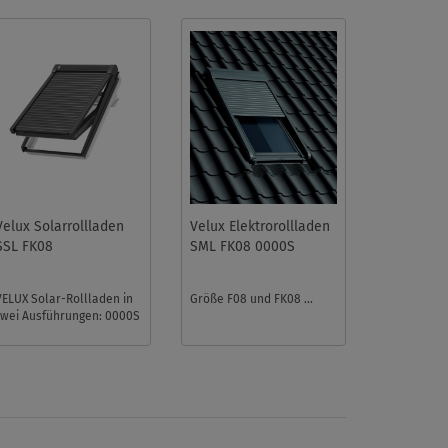
Velux Solarrollladen
Velux Elektrorollladen
SSL FK08
SML FK08 0000S
VELUX Solar-Rollladen in
Größe F08 und FK08 ...
zwei Ausführungen: 0000S
für die Fenstergrößen F08
und FK08 oder 0000K ...