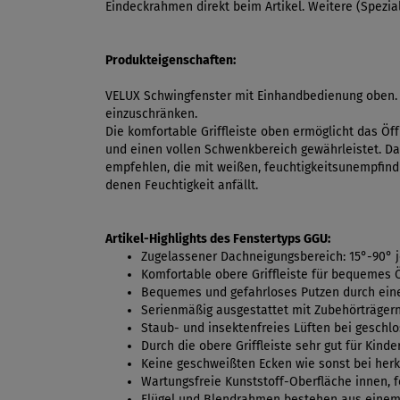
Eindeckrahmen direkt beim Artikel. Weitere (Spezi
Produkteigenschaften:
VELUX Schwingfenster mit Einhandbedienung oben. P
einzuschränken.
Die komfortable Griffleiste oben ermöglicht das Öf
und einen vollen Schwenkbereich gewährleistet. Das
empfehlen, die mit weißen, feuchtigkeitsunempfindl
denen Feuchtigkeit anfällt.
Artikel-Highlights des Fenstertyps GGU:
Zugelassener Dachneigungsbereich: 15°-90° 
Komfortable obere Griffleiste für bequemes 
Bequemes und gefahrloses Putzen durch ein
Serienmäßig ausgestattet mit Zubehörträgern
Staub- und insektenfreies Lüften bei geschl
Durch die obere Griffleiste sehr gut für Kind
Keine geschweißten Ecken wie sonst bei her
Wartungsfreie Kunststoff-Oberfläche innen, f
Flügel und Blendrahmen bestehen aus einem H