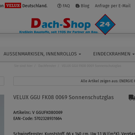
von
Deutschland.
FAQ
Blog
Anfrage per E-Mail
AUSSENMARKISEN, INNENROLLOS
EINDECKRAHMEN
Sie sind hier
Dachfenster
VELUX GGU FK08 0069 Sonnenschutzglas
Alle Artikel zeigen aus: ENERGIE
VELUX GGU FK08 0069 Sonnenschutzglas
Artikelnr.: V GGUFK080069
EAN-Code: 5702328931664
Schwingfenster, Kunststoff, 66 x 140 cm, Uw 1,1 W/(m²K), Vergla