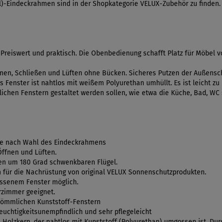
al)-Eindeckrahmen sind in der Shopkategorie VELUX-Zubehör zu finden.
reiswert und praktisch. Die Obenbedienung schafft Platz für Möbel 
fnen, Schließen und Lüften ohne Bücken. Sicheres Putzen der Außensche
 Fenster ist nahtlos mit weißem Polyurethan umhüllt. Es ist leicht zu
ichen Fenstern gestaltet werden sollen, wie etwa die Küche, Bad, WC 
je nach Wahl des Eindeckrahmens
Öffnen und Lüften.
en um 180 Grad schwenkbaren Flügel.
 für die Nachrüstung von original VELUX Sonnenschutzprodukten.
ossenem Fenster möglich.
erzimmer geeignet.
kömmlichen Kunststoff-Fenstern
euchtigkeitsunempfindlich und sehr pflegeleicht
olzkern, der nahtlos mit Kunststoff (Polyurethan) umgossen ist. Du