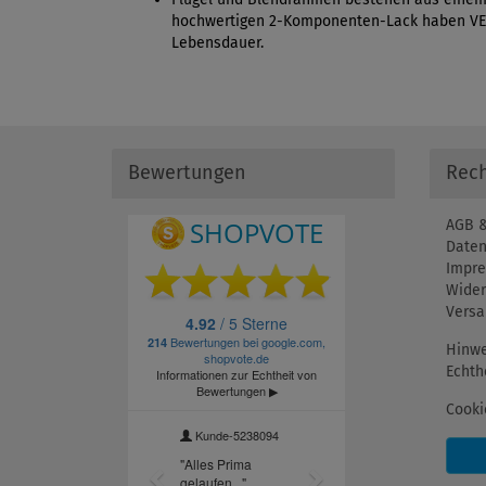
hochwertigen 2-Komponenten-Lack haben VELU
Lebensdauer.
Bewertungen
Rech
AGB &
Daten
Impr
Wider
Versa
Hinwe
Echth
Cooki