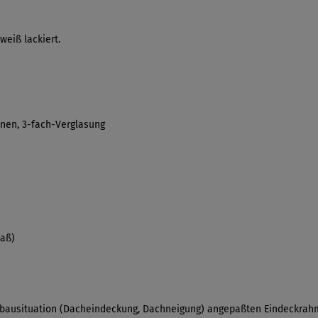
weiß lackiert.
nnen, 3-fach-Verglasung
aß)
inbausituation (Dacheindeckung, Dachneigung) angepaßten Eindeckrahm