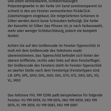
und unten verstellbarem, lichtdurchlässigen
Polyestergewebe in der Farbe Uni Sand semitransparent ist
schnell in den am Fenster vormontierten Pick&Click-
Zubehörträgern eingebaut. Die mitgelieferten Schienen in
Silber werden durch kurze Schrauben befestigt. Die Farbe
der Kassette ist Silber. Das Plissee ist, je nach Farbauswahl,
mehr oder weniger lichtdurchlässig, jedoch nie komplett
dunkel.
Achten Sie auf den Größencode im Fenster-Typenschild. Er
muß mit dem Größencode des Faltstores exakt
übereinstimmen. Das Typenschild befindet sich hinter der
oberen Griffleiste, rechts oder links auf dem Fensterflügel.
Der Größencode des Fensters steht im Fenster-Typenschild
an zweiter Stelle nach dem Fenstertyp (Fenstertypen sind
z.B. GPU, GPL, GHU, GHL, GGU, GGL, GTU, GTL, GXU, GXL, VU,
VL, VKU)
Das Faltstore FHL Y99 1259S paßt beispielweise für folgende
Fenster: VU Y99 0059, VU Y99 0074, VKU Y99 0059, VKU Y99
0074, VL Y99 3059, VU Y99 0081, VKU Y99 0081