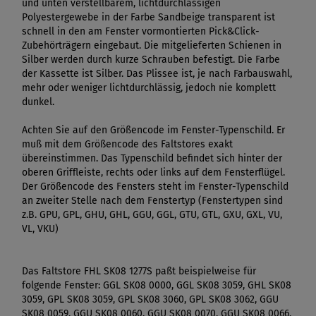
und unten verstellbarem, lichtdurchlässigen
Polyestergewebe in der Farbe Sandbeige transparent ist
schnell in den am Fenster vormontierten Pick&Click-
Zubehörträgern eingebaut. Die mitgelieferten Schienen in
Silber werden durch kurze Schrauben befestigt. Die Farbe
der Kassette ist Silber. Das Plissee ist, je nach Farbauswahl,
mehr oder weniger lichtdurchlässig, jedoch nie komplett
dunkel.
Achten Sie auf den Größencode im Fenster-Typenschild. Er
muß mit dem Größencode des Faltstores exakt
übereinstimmen. Das Typenschild befindet sich hinter der
oberen Griffleiste, rechts oder links auf dem Fensterflügel.
Der Größencode des Fensters steht im Fenster-Typenschild
an zweiter Stelle nach dem Fenstertyp (Fenstertypen sind
z.B. GPU, GPL, GHU, GHL, GGU, GGL, GTU, GTL, GXU, GXL, VU,
VL, VKU)
Das Faltstore FHL SK08 1277S paßt beispielweise für
folgende Fenster: GGL SK08 0000, GGL SK08 3059, GHL SK08
3059, GPL SK08 3059, GPL SK08 3060, GPL SK08 3062, GGU
SK08 0059, GGU SK08 0060, GGU SK08 0070, GGU SK08 0066,