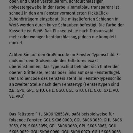
oben und unten verstellbarem, lichtdurchlässigen
Polyestergewebe in der Farbe Himmelblau transparent ist
schnell in den am Fenster vormontierten Pick&Click-
Zubehörträgern eingebaut. Die mitgelieferten Schienen in
Weiß werden durch kurze Schrauben befestigt. Die Farbe der
Kassette ist Weiß. Das Plissee ist, je nach Farbauswahl,
mehr oder weniger lichtdurchlässig, jedoch nie komplett
dunkel.
Achten Sie auf den Größencode im Fenster-Typenschild. Er
muß mit dem Größencode des Faltstores exakt
übereinstimmen. Das Typenschild befindet sich hinter der
oberen Griffleiste, rechts oder links auf dem Fensterflügel.
Der Größencode des Fensters steht im Fenster-Typenschild
an zweiter Stelle nach dem Fenstertyp (Fenstertypen sind
z.B. GPU, GPL, GHU, GHL, GGU, GGL, GTU, GTL, GXU, GXL, VU,
VL, VKU)
Das Faltstore FHL SK06 1285SWL paßt beispielweise für
folgende Fenster: GGL SK06 0000, GGL SK06 3059, GHL SK06
3059, GPL SK06 3059, GPL SK06 3060, GPL SK06 3062, GGU
SK06 0059, GGU SK06 0060, GGU SK06 0070, GGU SK06 0066,