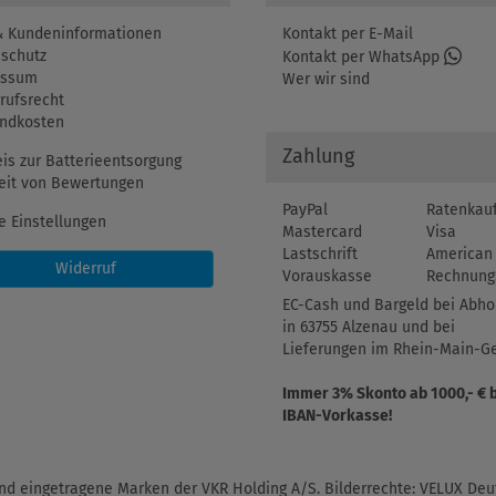
 Kundeninformationen
Kontakt per E-Mail
schutz
Kontakt per WhatsApp
essum
Wer wir sind
rufsrecht
ndkosten
Zahlung
is zur Batterieentsorgung
eit von Bewertungen
PayPal
Ratenkau
e Einstellungen
Mastercard
Visa
Lastschrift
American 
Widerruf
Vorauskasse
Rechnung
EC-Cash und Bargeld bei Abho
in 63755 Alzenau und bei
Lieferungen im Rhein-Main-Ge
Immer 3% Skonto ab 1000,- € 
IBAN-Vorkasse!
d eingetragene Marken der VKR Holding A/S. Bilderrechte: VELUX Deut