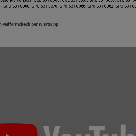
 folgende Fenster: GGL S31 0000, GGL S31 3059, GHL S31 3059, GPL S31 
9, GPU S31 0060, GPU S31 0070, GPU S31 0066, GPU S31 0062, GPU S31 0
sen Paßformcheck per WhatsApp