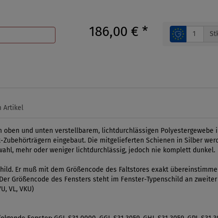
186,00 €
*
St
 Artikel
on oben und unten verstellbarem, lichtdurchlässigen Polyestergewebe 
-Zubehörträgern eingebaut. Die mitgelieferten Schienen in Silber wer
swahl, mehr oder weniger lichtdurchlässig, jedoch nie komplett dunkel.
ild. Er muß mit dem Größencode des Faltstores exakt übereinstimmen.
l. Der Größencode des Fensters steht im Fenster-Typenschild an zweiter
U, VL, VKU)