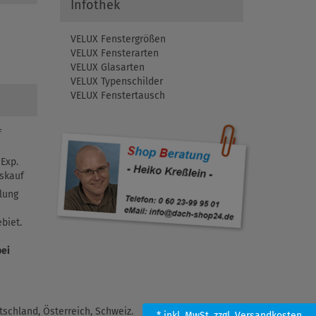
Infothek
VELUX Fenstergrößen
VELUX Fensterarten
VELUX Glasarten
VELUX Typenschilder
VELUX Fenstertausch
f
Exp.
skauf
lung
biet.
bei
schland, Österreich, Schweiz.
* inkl. MwSt.
zzgl. Versandkosten