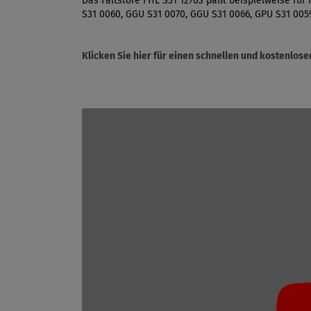
Das Faltstore FHL S31 1276S paßt beispielweise für
S31 0060, GGU S31 0070, GGU S31 0066, GPU S31 005
Klicken Sie hier für einen schnellen und kostenlo