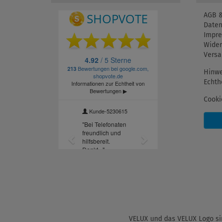
AGB &
Daten
Impr
Wider
Versa
Hinwe
Echth
Cooki
VELUX und das VELUX Logo sin