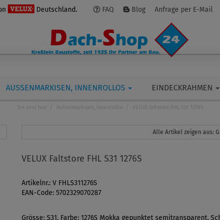
von
Deutschland.
FAQ
Blog
Anfrage per E-Mail
AUSSENMARKISEN, INNENROLLOS
EINDECKRAHMEN
Sie sind hier
Außenmarkisen, Innenrollos
VELUX Faltstore FHL S31 1276S
Alle Artikel zeigen aus:
VELUX Faltstore FHL S31 1276S
Artikelnr.: V FHLS311276S
EAN-Code: 5702329070287
Grösse: S31, Farbe: 1276S Mokka gepunktet semitransparent, Sch