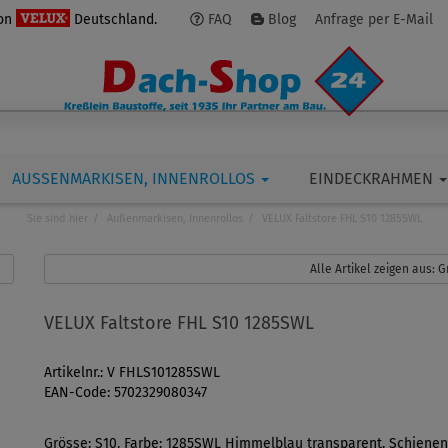
von
Deutschland.
FAQ
Blog
Anfrage per E-Mail
AUSSENMARKISEN, INNENROLLOS
EINDECKRAHMEN
Sie sind hier
Außenmarkisen, Innenrollos
VELUX Faltstore FHL S10 1285SWL
Alle Artikel zeigen aus:
VELUX Faltstore FHL S10 1285SWL
Artikelnr.: V FHLS101285SWL
EAN-Code: 5702329080347
Grösse: S10, Farbe: 1285SWL Himmelblau transparent, Schienen