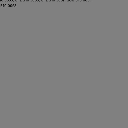
10 3059, GPL S10 3060, GPL S10 3062, GGU S10 0059,
 S10 0068