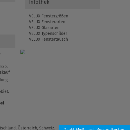
Infothek
VELUX Fenstergrößen
VELUX Fensterarten
VELUX Glasarten
VELUX Typenschilder
VELUX Fenstertausch
f
Exp.
skauf
lung
biet.
bei
schland, Österreich, Schweiz.
* inkl. MwSt.
zzgl. Versandkosten