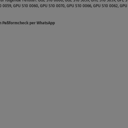
ür folgende Fenster: GGL S10 0000, GGL S10 3059, GHL S10 3059, GPL S
0 0059, GPU S10 0060, GPU S10 0070, GPU S10 0066, GPU S10 0062, GPU
sen Paßformcheck per WhatsApp