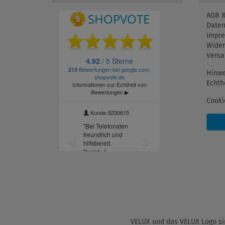
AGB &
Daten
Impr
Wider
Versa
Hinwe
Echth
Cooki
VELUX und das VELUX Logo sin