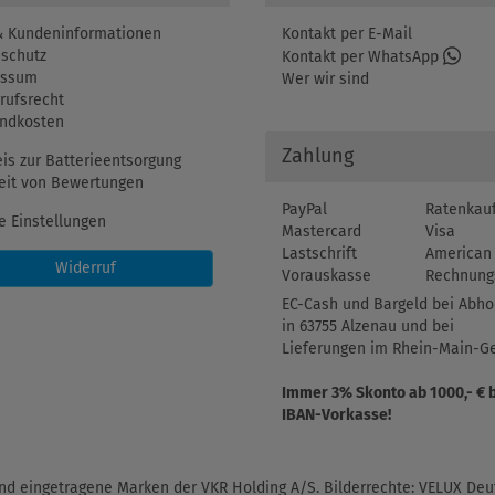
 Kundeninformationen
Kontakt per E-Mail
schutz
Kontakt per WhatsApp
essum
Wer wir sind
rufsrecht
ndkosten
Zahlung
is zur Batterieentsorgung
eit von Bewertungen
PayPal
Ratenkau
e Einstellungen
Mastercard
Visa
Lastschrift
American 
Widerruf
Vorauskasse
Rechnung
EC-Cash und Bargeld bei Abho
in 63755 Alzenau und bei
Lieferungen im Rhein-Main-Ge
Immer 3% Skonto ab 1000,- € 
IBAN-Vorkasse!
d eingetragene Marken der VKR Holding A/S. Bilderrechte: VELUX Deut