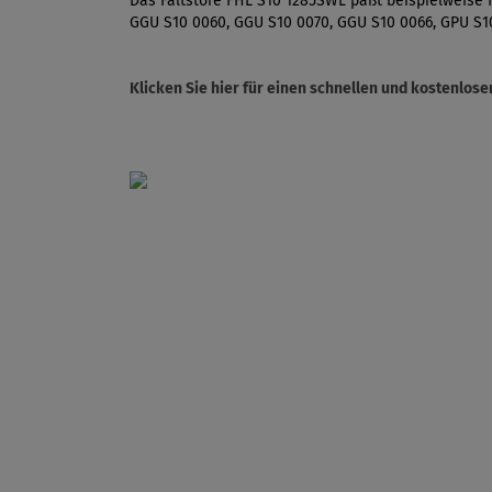
Das Faltstore FHL S10 1285SWL paßt beispielweise f
GGU S10 0060, GGU S10 0070, GGU S10 0066, GPU S1
Klicken Sie hier für einen schnellen und kostenlo