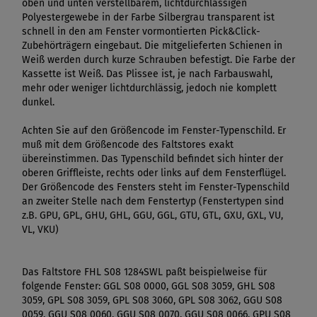
oben und unten verstellbarem, lichtdurchlässigen
Polyestergewebe in der Farbe Silbergrau transparent ist
schnell in den am Fenster vormontierten Pick&Click-
Zubehörträgern eingebaut. Die mitgelieferten Schienen in
Weiß werden durch kurze Schrauben befestigt. Die Farbe der
Kassette ist Weiß. Das Plissee ist, je nach Farbauswahl,
mehr oder weniger lichtdurchlässig, jedoch nie komplett
dunkel.
Achten Sie auf den Größencode im Fenster-Typenschild. Er
muß mit dem Größencode des Faltstores exakt
übereinstimmen. Das Typenschild befindet sich hinter der
oberen Griffleiste, rechts oder links auf dem Fensterflügel.
Der Größencode des Fensters steht im Fenster-Typenschild
an zweiter Stelle nach dem Fenstertyp (Fenstertypen sind
z.B. GPU, GPL, GHU, GHL, GGU, GGL, GTU, GTL, GXU, GXL, VU,
VL, VKU)
Das Faltstore FHL S08 1284SWL paßt beispielweise für
folgende Fenster: GGL S08 0000, GGL S08 3059, GHL S08
3059, GPL S08 3059, GPL S08 3060, GPL S08 3062, GGU S08
0059, GGU S08 0060, GGU S08 0070, GGU S08 0066, GPU S08