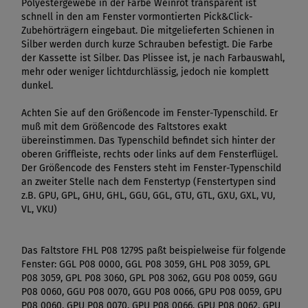
Polyestergewebe in der Farbe Weinrot transparent ist
schnell in den am Fenster vormontierten Pick&Click-
Zubehörträgern eingebaut. Die mitgelieferten Schienen in
Silber werden durch kurze Schrauben befestigt. Die Farbe
der Kassette ist Silber. Das Plissee ist, je nach Farbauswahl,
mehr oder weniger lichtdurchlässig, jedoch nie komplett
dunkel.
Achten Sie auf den Größencode im Fenster-Typenschild. Er
muß mit dem Größencode des Faltstores exakt
übereinstimmen. Das Typenschild befindet sich hinter der
oberen Griffleiste, rechts oder links auf dem Fensterflügel.
Der Größencode des Fensters steht im Fenster-Typenschild
an zweiter Stelle nach dem Fenstertyp (Fenstertypen sind
z.B. GPU, GPL, GHU, GHL, GGU, GGL, GTU, GTL, GXU, GXL, VU,
VL, VKU)
Das Faltstore FHL P08 1279S paßt beispielweise für folgende
Fenster: GGL P08 0000, GGL P08 3059, GHL P08 3059, GPL
P08 3059, GPL P08 3060, GPL P08 3062, GGU P08 0059, GGU
P08 0060, GGU P08 0070, GGU P08 0066, GPU P08 0059, GPU
P08 0060, GPU P08 0070, GPU P08 0066, GPU P08 0062, GPU