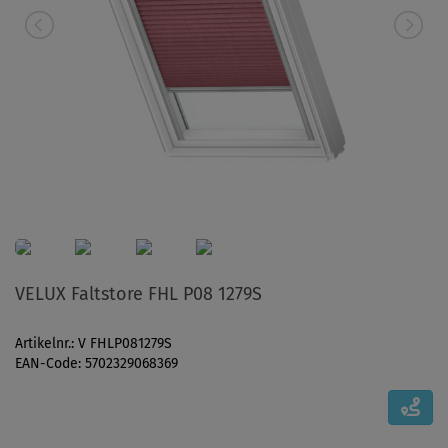
VELUX Faltstore FHL P08 1279S
Artikelnr.: V FHLP081279S
EAN-Code: 5702329068369