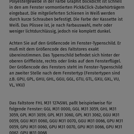
Polyestergewebe in der Farbe Graphit blickdicht ist schnell
in den am Fenster vormontierten Pick&Click-Zubehörträgern
eingebaut. Die mitgelieferten Schienen in Weiß werden
durch kurze Schrauben befestigt. Die Farbe der Kassette ist
Weiß. Das Plissee ist, je nach Farbauswahl, mehr oder
weniger lichtdurchlässig, jedoch nie komplett dunkel.
Achten Sie auf den Größencode im Fenster-Typenschild. Er
muß mit dem Größencode des Faltstores exakt
übereinstimmen. Das Typenschild befindet sich hinter der
oberen Griffleiste, rechts oder links auf dem Fensterflügel.
Der Größencode des Fensters steht im Fenster-Typenschild
an zweiter Stelle nach dem Fenstertyp (Fenstertypen sind
z.B. GPU, GPL, GHU, GHL, GGU, GGL, GTU, GTL, GXU, GXL, VU,
VL, VKU)
Das Faltstore FHL M31 1274SWL paßt beispielweise für
folgende Fenster: GGL M31 0000, GGL M31 3059, GHL M31
3059, GPL M31 3059, GPL M31 3060, GPL M31 3062, GGU M31
0059, GGU M31 0060, GGU M31 0070, GGU M31 0066, GPU M31
0059, GPU M31 0060, GPU M31 0070, GPU M31 0066, GPU M31
0062, GPU M31 0068