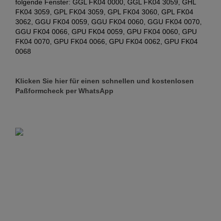
folgende Fenster: GGL FK04 0000, GGL FK04 3059, GHL
FK04 3059, GPL FK04 3059, GPL FK04 3060, GPL FK04
3062, GGU FK04 0059, GGU FK04 0060, GGU FK04 0070,
GGU FK04 0066, GPU FK04 0059, GPU FK04 0060, GPU
FK04 0070, GPU FK04 0066, GPU FK04 0062, GPU FK04
0068
Klicken Sie hier für einen schnellen und kostenlosen
Paßformcheck per WhatsApp