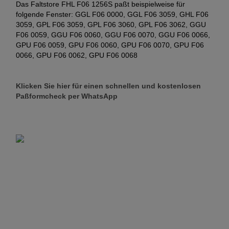
Das Faltstore FHL F06 1256S paßt beispielweise für
folgende Fenster: GGL F06 0000, GGL F06 3059, GHL F06
3059, GPL F06 3059, GPL F06 3060, GPL F06 3062, GGU
F06 0059, GGU F06 0060, GGU F06 0070, GGU F06 0066,
GPU F06 0059, GPU F06 0060, GPU F06 0070, GPU F06
0066, GPU F06 0062, GPU F06 0068
Klicken Sie hier für einen schnellen und kostenlosen
Paßformcheck per WhatsApp