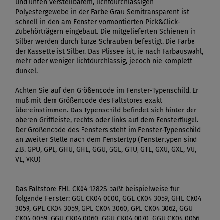
und unten verstellbarem, lichtdurchlässigen
Polyestergewebe in der Farbe Grau Semitransparent ist
schnell in den am Fenster vormontierten Pick&Click-
Zubehörträgern eingebaut. Die mitgelieferten Schienen in
Silber werden durch kurze Schrauben befestigt. Die Farbe
der Kassette ist Silber. Das Plissee ist, je nach Farbauswahl,
mehr oder weniger lichtdurchlässig, jedoch nie komplett
dunkel.
Achten Sie auf den Größencode im Fenster-Typenschild. Er
muß mit dem Größencode des Faltstores exakt
übereinstimmen. Das Typenschild befindet sich hinter der
oberen Griffleiste, rechts oder links auf dem Fensterflügel.
Der Größencode des Fensters steht im Fenster-Typenschild
an zweiter Stelle nach dem Fenstertyp (Fenstertypen sind
z.B. GPU, GPL, GHU, GHL, GGU, GGL, GTU, GTL, GXU, GXL, VU,
VL, VKU)
Das Faltstore FHL CK04 1282S paßt beispielweise für
folgende Fenster: GGL CK04 0000, GGL CK04 3059, GHL CK04
3059, GPL CK04 3059, GPL CK04 3060, GPL CK04 3062, GGU
CK04 0059, GGU CK04 0060, GGU CK04 0070, GGU CK04 0066,