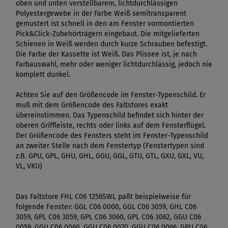
oben und unten verstellbarem, lichtdurchlässigen
Polyestergewebe in der Farbe Weiß semitransparent
gemustert ist schnell in den am Fenster vormontierten
Pick&Click-Zubehörträgern eingebaut. Die mitgelieferten
Schienen in Weiß werden durch kurze Schrauben befestigt.
Die Farbe der Kassette ist Weiß. Das Plissee ist, je nach
Farbauswahl, mehr oder weniger lichtdurchlässig, jedoch nie
komplett dunkel.
Achten Sie auf den Größencode im Fenster-Typenschild. Er
muß mit dem Größencode des Faltstores exakt
übereinstimmen. Das Typenschild befindet sich hinter der
oberen Griffleiste, rechts oder links auf dem Fensterflügel.
Der Größencode des Fensters steht im Fenster-Typenschild
an zweiter Stelle nach dem Fenstertyp (Fenstertypen sind
z.B. GPU, GPL, GHU, GHL, GGU, GGL, GTU, GTL, GXU, GXL, VU,
VL, VKU)
Das Faltstore FHL C06 1256SWL paßt beispielweise für
folgende Fenster: GGL C06 0000, GGL C06 3059, GHL C06
3059, GPL C06 3059, GPL C06 3060, GPL C06 3062, GGU C06
0059, GGU C06 0060, GGU C06 0070, GGU C06 0066, GPU C06