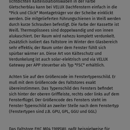
lichtdichten Kälteisolationswaben in der Farbe
Gletscherblau kann bei VELUX Dachfenstern einfach in die
*Pick und Click* Montageträger vor der Scheibe einklickt
werden. Die mitgelieferten Führungschienen in Weiß werden
durch kurze Schrauben befestigt. Die Farbe der Kassette ist
Weiß. Thermoplissees sind doppelwandig und von innen
alukaschiert. Der Raum wird nahezu komplett verdunkelt.
Zusätzlich isoliert das Faltstore im Winter den Glasbereich
sehr effektiv, der Raum unter dem Fenster fühlt sich
spürbar wärmer an. Diese Art von Kälteschutz und
Verdunkelung ist auch solar-elektrisch und via VELUX
Gateway per APP steuerbar als Typ *FSC* erhältlich.
Achten Sie auf den Größencode im Fenstertypenschild. Er
muß mit dem Größencode des Faltstores exakt
übereinstimmen. Das Typenschild des Fensters befindet
sich hinter der oberen Griffleiste, rechts oder links auf dem
Fensterflügel. Der Größencode des Fensters steht im
Fenster-Typenschild an zweiter Stelle nach dem Fenstertyp
(Fenstertypen sind z.B. GPU, GPL, GGU und GGL)
Das Faltstore FHC M04 1169SWL paßt beispielweise für