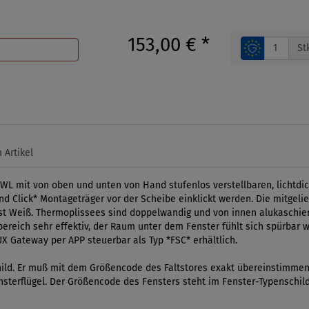
153,00 €
*
St
 Artikel
WL mit von oben und unten von Hand stufenlos verstellbaren, lichtdi
nd Click* Montageträger vor der Scheibe einklickt werden. Die mitgel
 ist Weiß. Thermoplissees sind doppelwandig und von innen alukaschie
sbereich sehr effektiv, der Raum unter dem Fenster fühlt sich spürbar 
UX Gateway per APP steuerbar als Typ *FSC* erhältlich.
ld. Er muß mit dem Größencode des Faltstores exakt übereinstimmen. 
Fensterflügel. Der Größencode des Fensters steht im Fenster-Typenschil