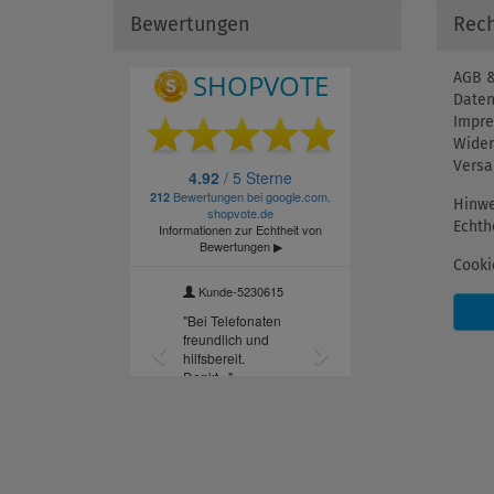
Bewertungen
Rech
AGB &
Daten
Impr
Wider
Versa
Hinwe
Echth
Cooki