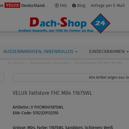
von
Deutschland.
FAQ
Blog
Anfrage per E-Mail
AUSSENMARKISEN, INNENROLLOS
EINDECKRAHMEN
Sie sind hier
Außenmarkisen, Innenrollos
VELUX Faltstore FHC M04 1167SWL
Alle Artikel zeigen aus:
VELUX Faltstore FHC M04 1167SWL
Artikelnr.: V FHCM041167SWL
EAN-Code: 5702329132510
Grösse: M04, Farbe: 1167SWL Sanddorn, Schienen: Weiß