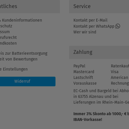
tliches
Service
 Kundeninformationen
Kontakt per E-Mail
schutz
Kontakt per WhatsApp
essum
Wer wir sind
rufsrecht
ndkosten
Zahlung
is zur Batterieentsorgung
eit von Bewertungen
PayPal
Ratenkau
e Einstellungen
Mastercard
Visa
Lastschrift
American 
Widerruf
Vorauskasse
Rechnung
EC-Cash und Bargeld bei Abho
in 63755 Alzenau und bei
Lieferungen im Rhein-Main-Ge
Immer 3% Skonto ab 1000,- € 
IBAN-Vorkasse!