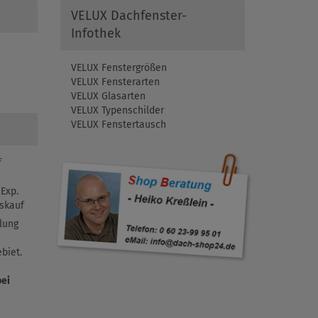
VELUX Dachfenster-
Infothek
VELUX Fenstergrößen
VELUX Fensterarten
VELUX Glasarten
VELUX Typenschilder
VELUX Fenstertausch
f
Exp.
skauf
lung
biet.
bei