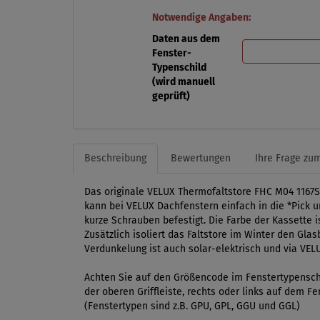
Notwendige Angaben:
Daten aus dem
Fenster-
Typenschild
(wird manuell
geprüft)
Beschreibung
Bewertungen
Ihre Frage zum
Das originale VELUX Thermofaltstore FHC M04 1167S
kann bei VELUX Dachfenstern einfach in die *Pick u
kurze Schrauben befestigt. Die Farbe der Kassette
Zusätzlich isoliert das Faltstore im Winter den Gla
Verdunkelung ist auch solar-elektrisch und via VEL
Achten Sie auf den Größencode im Fenstertypenschi
der oberen Griffleiste, rechts oder links auf dem 
(Fenstertypen sind z.B. GPU, GPL, GGU und GGL)