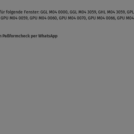
 für folgende Fenster: GGL M04 0000, GGL M04 3059, GHL M04 3059, GP
 GPU M04 0059, GPU M04 0060, GPU M04 0070, GPU M04 0066, GPU M04
sen Paßformcheck per WhatsApp