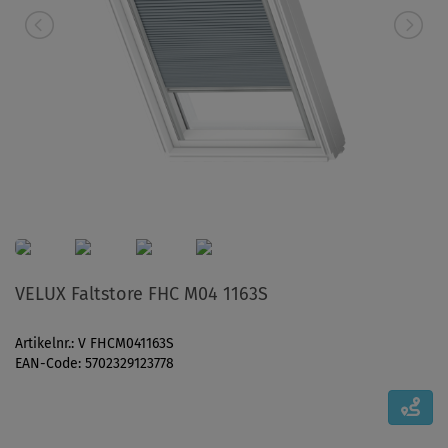
VELUX Faltstore FHC M04 1163S
Artikelnr.: V FHCM041163S
EAN-Code: 5702329123778