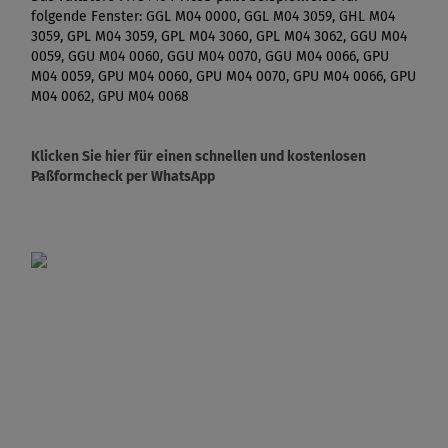
folgende Fenster: GGL M04 0000, GGL M04 3059, GHL M04
3059, GPL M04 3059, GPL M04 3060, GPL M04 3062, GGU M04
0059, GGU M04 0060, GGU M04 0070, GGU M04 0066, GPU
M04 0059, GPU M04 0060, GPU M04 0070, GPU M04 0066, GPU
M04 0062, GPU M04 0068
Klicken Sie hier für einen schnellen und kostenlosen
Paßformcheck per WhatsApp