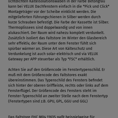
lichtdichten Kälteisolationswaben in der Farbe Betongrau
kann bei VELUX Dachfenstern einfach in die *Pick und Click*
Montageträger vor der Scheibe einklickt werden. Die
mitgelieferten Führungschienen in Silber werden durch
kurze Schrauben befestigt. Die Farbe der Kassette ist Silber.
Thermoplissees sind doppelwandig und von innen
alukaschiert. Der Raum wird nahezu komplett verdunkelt.
Zusätzlich isoliert das Faltstore im Winter den Glasbereich
sehr effektiv, der Raum unter dem Fenster fühlt sich
spürbar wärmer an. Diese Art von Kälteschutz und
Verdunkelung ist auch solar-elektrisch und via VELUX
Gateway per APP steuerbar als Typ *FSC* erhältlich.
Achten Sie auf den Größencode im Fenstertypenschild. Er
muß mit dem Größencode des Faltstores exakt
übereinstimmen. Das Typenschild des Fensters befindet
sich hinter der oberen Griffleiste, rechts oder links auf dem
Fensterflügel. Der Größencode des Fensters steht im
Fenster-Typenschild an zweiter Stelle nach dem Fenstertyp
(Fenstertypen sind z.B. GPU, GPL, GGU und GGL)
Das Faltstore FHC M04 1163S paßt beispielweise für