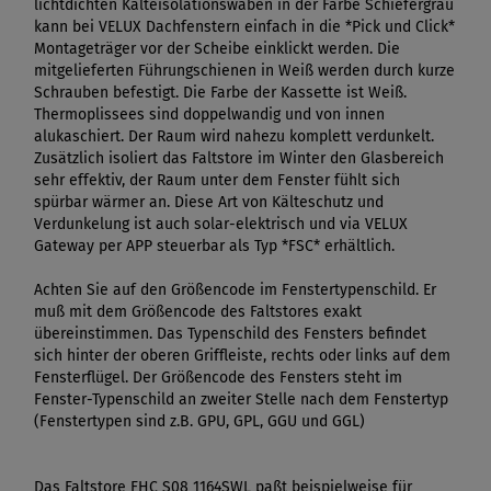
lichtdichten Kälteisolationswaben in der Farbe Schiefergrau
kann bei VELUX Dachfenstern einfach in die *Pick und Click*
Montageträger vor der Scheibe einklickt werden. Die
mitgelieferten Führungschienen in Weiß werden durch kurze
Schrauben befestigt. Die Farbe der Kassette ist Weiß.
Thermoplissees sind doppelwandig und von innen
alukaschiert. Der Raum wird nahezu komplett verdunkelt.
Zusätzlich isoliert das Faltstore im Winter den Glasbereich
sehr effektiv, der Raum unter dem Fenster fühlt sich
spürbar wärmer an. Diese Art von Kälteschutz und
Verdunkelung ist auch solar-elektrisch und via VELUX
Gateway per APP steuerbar als Typ *FSC* erhältlich.
Achten Sie auf den Größencode im Fenstertypenschild. Er
muß mit dem Größencode des Faltstores exakt
übereinstimmen. Das Typenschild des Fensters befindet
sich hinter der oberen Griffleiste, rechts oder links auf dem
Fensterflügel. Der Größencode des Fensters steht im
Fenster-Typenschild an zweiter Stelle nach dem Fenstertyp
(Fenstertypen sind z.B. GPU, GPL, GGU und GGL)
Das Faltstore FHC S08 1164SWL paßt beispielweise für