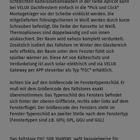
lichtdichten Kälteisolationswaben in der Farbe Apricot kann
bei VELUX Dachfenstern einfach in die *Pick und Click*
Montageträger vor der Scheibe einklickt werden. Die
mitgelieferten Führungschienen in Weiß werden durch kurze
Schrauben befestigt. Die Farbe der Kassette ist Weiß.
Thermoplissees sind doppelwandig und von innen
alukaschiert. Der Raum wird nahezu komplett verdunkelt.
Zusätzlich isoliert das Faltstore im Winter den Glasbereich
sehr effektiv, der Raum unter dem Fenster fühlt sich
spürbar wärmer an. Diese Art von Kälteschutz und
Verdunkelung ist auch solar-elektrisch und via VELUX
Gateway per APP steuerbar als Typ *FSC* erhältlich.
Achten Sie auf den Größencode im Fenstertypenschild. Er
muß mit dem Größencode des Faltstores exakt
übereinstimmen. Das Typenschild des Fensters befindet
sich hinter der oberen Griffleiste, rechts oder links auf dem
Fensterflügel. Der Größencode des Fensters steht im
Fenster-Typenschild an zweiter Stelle nach dem Fenstertyp
(Fenstertypen sind z.B. GPU, GPL, GGU und GGL)
Das Faltstore FHC S08 1049SWL paßt beispielweise für