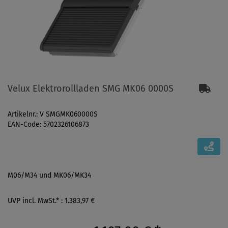
Velux Elektrorollladen SMG MK06 0000S
Artikelnr.: V SMGMK060000S
EAN-Code: 5702326106873
M06/M34 und MK06/MK34
UVP incl. MwSt.* : 1.383,97 €