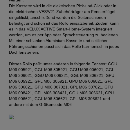
werden.
Die Kassette wird in die elektrischen Pick-und-Click oder in
die elektrischen VES/V21 Zubehörträger am Fensterflügel
eingeklickt, anschließend werden die Seitenschienen
befestigt und schon ist das Rollo einsatzbereit. Zudem kann
es in das VELUX ACTIVE Smart-Home-System integriert
werden, um es per App oder Sprachsteuerung zu bedienen.
Mit einer schlanken Aluminium-Kassette und seitlichen
Führungsschienen passt sich das Rollo harmonisch in jedes
Dachfenster ein.
Dieses Rollo paßt unter anderen in folgende Fenster: GGU
M06 005921, GGL M06 305921, GGU M06 006021, GGL
M06 306021, GGU M06 006221, GGL M06 306221, GPU
M06 005921, GPL M06 305921, GPU M06 006021, GPL
M06 306021, GPU M06 007021, GPL M06 307021, GPU
M06 008421, GPL M06 308421, GGU M06 006621, GPU
M06 006621, GGL M06 306621, GPL M06 306621 und
andere mit dem Größencode M06