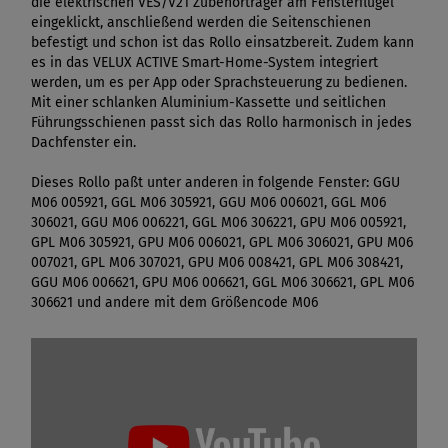
die elektrischen VES/V21 Zubehörträger am Fensterflügel
eingeklickt, anschließend werden die Seitenschienen
befestigt und schon ist das Rollo einsatzbereit. Zudem kann
es in das VELUX ACTIVE Smart-Home-System integriert
werden, um es per App oder Sprachsteuerung zu bedienen.
Mit einer schlanken Aluminium-Kassette und seitlichen
Führungsschienen passt sich das Rollo harmonisch in jedes
Dachfenster ein.
Dieses Rollo paßt unter anderen in folgende Fenster: GGU
M06 005921, GGL M06 305921, GGU M06 006021, GGL M06
306021, GGU M06 006221, GGL M06 306221, GPU M06 005921,
GPL M06 305921, GPU M06 006021, GPL M06 306021, GPU M06
007021, GPL M06 307021, GPU M06 008421, GPL M06 308421,
GGU M06 006621, GPU M06 006621, GGL M06 306621, GPL M06
306621 und andere mit dem Größencode M06